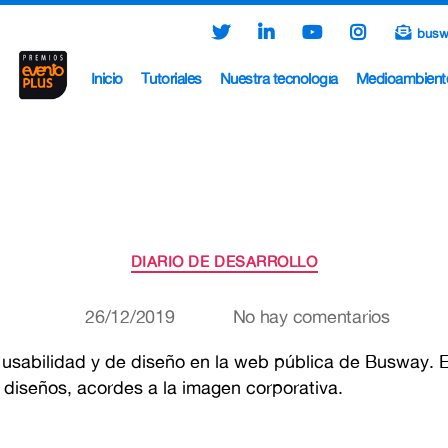
busw
Inicio
Tutoriales
Nuestra tecnología
Medioambient
Categorías
DIARIO DE DESARROLLO
en
26/12/2019
No hay comentarios
Fecha
Nueva
de
sabilidad y de diseño en la web pública de Busway. E
versión
la
 diseños, acordes a la imagen corporativa.
web
entrada