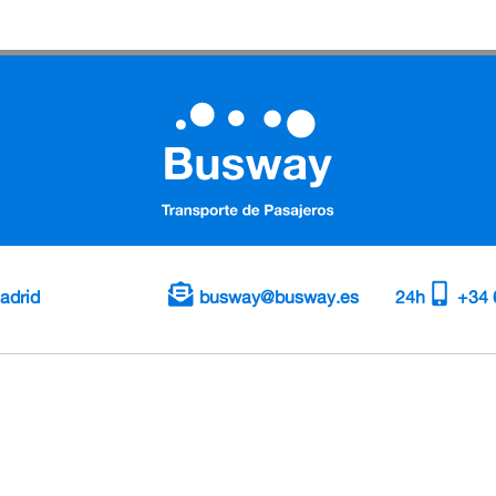
adrid
busway@busway.es
24h
+34 