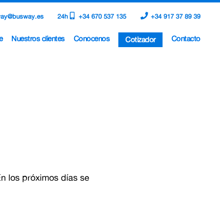
ay@busway.es
24h
+34 670 537 135
+34 917 37 89 39
e
Nuestros clientes
Conócenos
Contacto
Cotizador
n los próximos días se