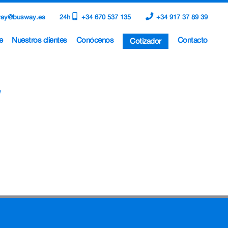
ay@busway.es
24h
+34 670 537 135
+34 917 37 89 39
e
Nuestros clientes
Conócenos
Contacto
Cotizador