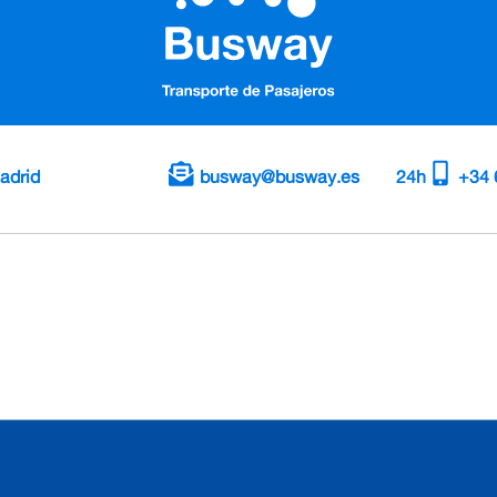
adrid
busway@busway.es
24h
+34 